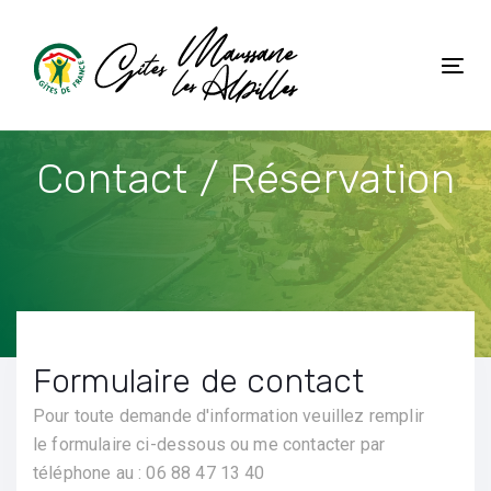
Skip
Skip
links
to
primary
Tog
navigation
nav
Skip
to
Contact / Réservation
content
Formulaire de contact
Pour toute demande d'information veuillez remplir
le formulaire ci-dessous ou me contacter par
téléphone au : 06 88 47 13 40